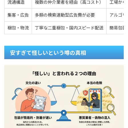
流通構造
複数の仲介業者を経由（高コスト）
工場から
集客・広告
多額の検索連動型広告費が必要
アルゴリ
梱包・物流
丁寧な二重梱包・国内スピード配送
簡易包装
安すぎて怪しいという噂の真相