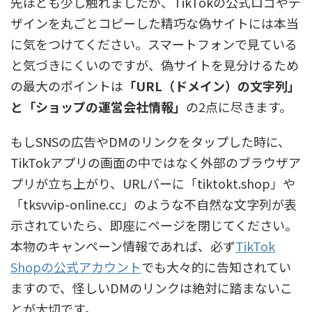
先ほども少し触れましたが、TikTokの公式ロゴやデ
ザインを丸ごとコピーした精巧な偽サイトには本当
に気をつけてください。スマートフォンで見ている
と気づきにくいのですが、偽サイトを見分けるため
の最大のポイントは
「URL（ドメイン）の文字列」
と「ショップの運営会社情報」
の2点に尽きます。
もしSNSの広告やDMのリンクをタップした時に、
TikTokアプリの画面の中ではなく外部のブラウザア
プリが立ち上がり、URLバーに「tiktokt.shop」や
「tksvvip-online.cc」のような不自然な文字列が表
示されていたら、即座にページを閉じてください。
本物のキャンペーン情報であれば、必ず
TikTok
Shopの公式アカウント
でも大々的に告知されてい
ますので、怪しいDMのリンクは絶対に踏まないこ
とが大切です。