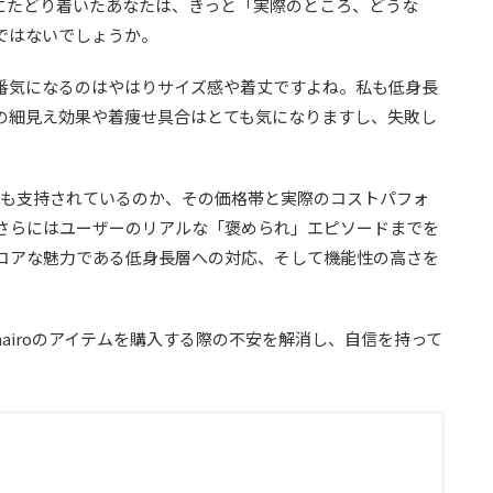
記事にたどり着いたあなたは、きっと「実際のところ、どうな
ではないでしょうか。
番気になるのはやはり
サイズ感
や
着丈
ですよね。私も低身長
の
細見え
効果や
着痩せ
具合はとても気になりますし、失敗し
なにも支持されているのか、その
価格帯
と実際の
コストパフォ
さらにはユーザーのリアルな「褒められ」
エピソード
までを
コアな魅力である低身長層への対応、そして
機能性
の高さを
airoのアイテムを購入する際の不安を解消し、自信を持って