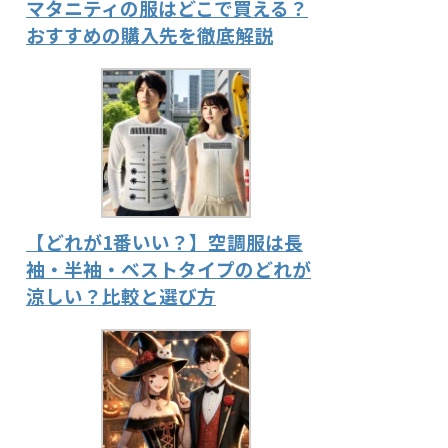
マタニティの服はどこで買える？
おすすめの購入先を徹底解説
【どれが1番いい？】空調服は長
袖・半袖・ベストタイプのどれが
涼しい？比較と選び方