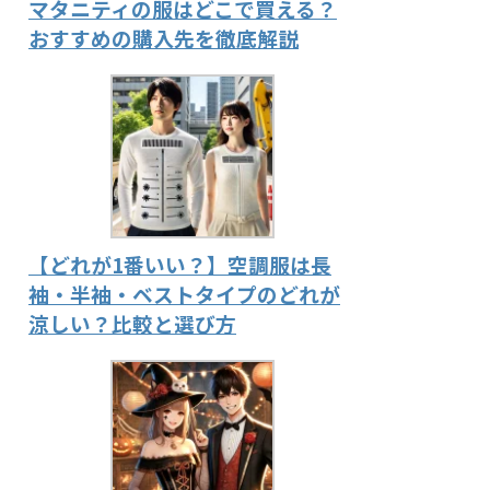
マタニティの服はどこで買える？
おすすめの購入先を徹底解説
【どれが1番いい？】空調服は長
袖・半袖・ベストタイプのどれが
涼しい？比較と選び方