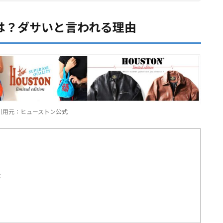
は？ダサいと言われる理由
引用元：ヒューストン公式
？
は