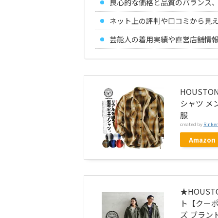
良心的な価格と品質のバランス
ネット上の評判や口コミから見
芸能人の着用実績や直営店舗情
HOUST
シャツ メン
服
created by
Rinker
Amazon
★HOUST
ト【クーポ
ズ ブラン