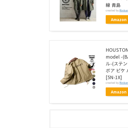
線 青島
created by
Rinker
Amazon
HOUSTON 
model -
ル-(ステンシ
ボア ピケ 
[5N-1X]
created by
Rinker
Amazon