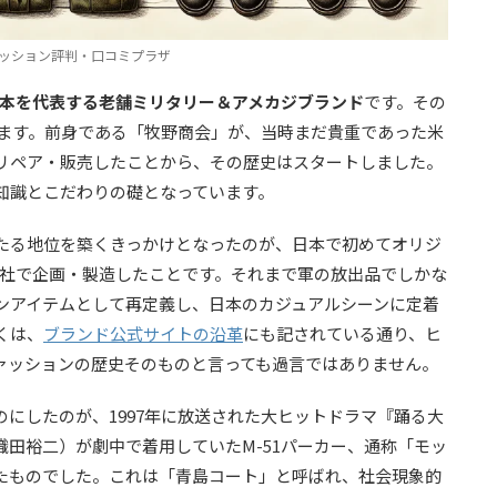
ッション評判・口コミプラザ
日本を代表する老舗ミリタリー＆アメカジブランド
です。その
ります。前身である「牧野商会」が、当時まだ貴重であった米
リペア・販売したことから、その歴史はスタートしました。
知識とこだわりの礎となっています。
たる地位を築くきっかけとなったのが、
日本で初めてオリジ
自社で企画・製造した
ことです。それまで軍の放出品でしかな
ンアイテムとして再定義し、日本のカジュアルシーンに定着
くは、
ブランド公式サイトの沿革
にも記されている通り、ヒ
ァッションの歴史そのものと言っても過言ではありません。
にしたのが、1997年に放送された大ヒットドラマ『踊る大
田裕二）が劇中で着用していたM-51パーカー、通称「モッ
たものでした。これは「青島コート」と呼ばれ、社会現象的