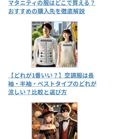
マタニティの服はどこで買える？
おすすめの購入先を徹底解説
【どれが1番いい？】空調服は長
袖・半袖・ベストタイプのどれが
涼しい？比較と選び方