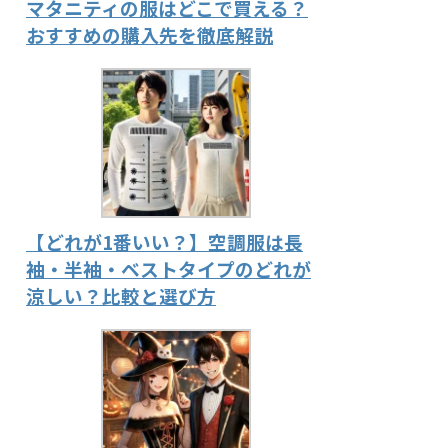
マタニティの服はどこで買える？
おすすめの購入先を徹底解説
【どれが1番いい？】空調服は長
袖・半袖・ベストタイプのどれが
涼しい？比較と選び方