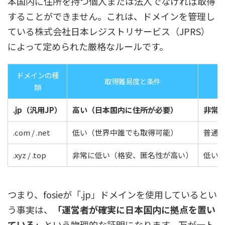
本国内に住所を持つ個人または法人でなければ取得
することができません。これは、ドメインを管理し
ている株式会社日本レジストリサービス（JPRS）
によって定められた厳格なルールです。
ドメインの種
取得難易度と条件
類
.jp（汎用JP）
高い（日本国内に住所が必要）
非常
.com / .net
低い（世界中誰でも取得可能）
普通
.xyz / .top
非常に低い（格安、匿名性が高い）
低い
つまり、fosieが「.jp」ドメインを使用しているとい
う事実は、
「運営者が確実に日本国内に拠点を置い
ている」
という物理的な証明になります。万が一ト