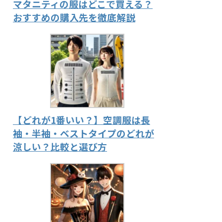
マタニティの服はどこで買える？
おすすめの購入先を徹底解説
【どれが1番いい？】空調服は長
袖・半袖・ベストタイプのどれが
涼しい？比較と選び方