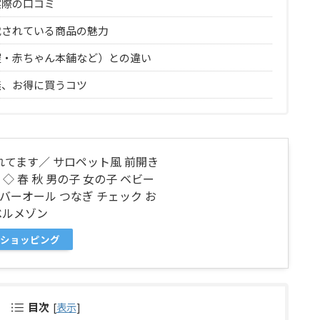
実際の口コミ
載されている商品の魅力
屋・赤ちゃん本舗など）との違い
無、お得に買うコツ
売れてます／ サロペット風 前開き
◆ ◇ 春 秋 男の子 女の子 ベビー
バーオール つなぎ チェック お
ベルメゾン
ooショッピング
目次
[
表示
]