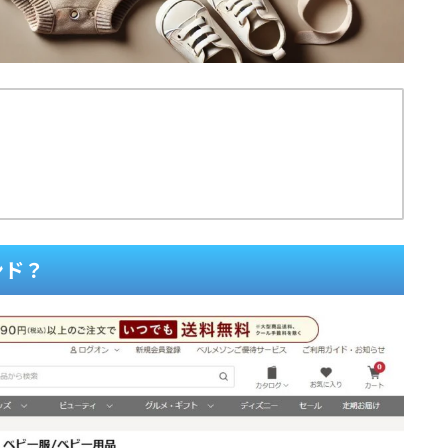
？
ンド？