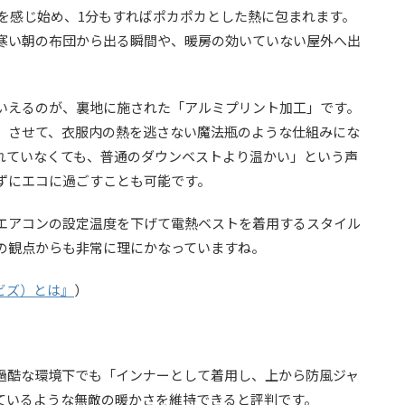
さを感じ始め、1分もすればポカポカとした熱に包まれます。
寒い朝の布団から出る瞬間や、暖房の効いていない屋外へ出
いえるのが、裏地に施された「アルミプリント加工」です。
）させて、衣服内の熱を逃さない魔法瓶のような仕組みにな
れていなくても、普通のダウンベストより温かい」という声
ずにエコに過ごすことも可能です。
エアコンの設定温度を下げて電熱ベストを着用するスタイル
の観点からも非常に理にかなっていますね。
ムビズ）とは』
）
過酷な環境下でも「インナーとして着用し、上から防風ジャ
ているような無敵の暖かさを維持できると評判です。