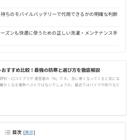
手持ちのモバイルバッテリーで代用できるかの明確な判断
シーズンも快適に使うための正しい洗濯・メンテナンス手
トおすすめ比較！最強の防寒と選び方を徹底解説
評判・口コミプラザ 運営者の「N」です。 急に寒くなってくると気にな
暖かくなる電熱ベストではないでしょうか。最近ではバイクや釣りなど
目次
[
表示
]