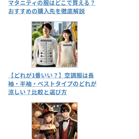
マタニティの服はどこで買える？
おすすめの購入先を徹底解説
【どれが1番いい？】空調服は長
袖・半袖・ベストタイプのどれが
涼しい？比較と選び方