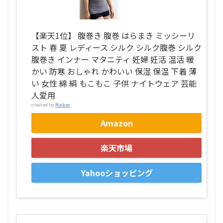
【楽天1位】 腹巻き 腹巻 はらまき ミッシーリ
スト 春 夏 レディース シルク シルク腹巻 シルク
腹巻き インナー マタニティ 妊婦 妊活 温活 暖
かい 防寒 おしゃれ かわいい 保湿 保温 下着 薄
い 女性 綿 絹 もこもこ 子供 ナイトウェア 芸能
人愛用
created by
Rinker
Amazon
楽天市場
Yahooショッピング