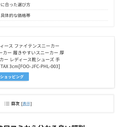
分に合った選び方
と具体的な価格帯
レディース ファイテンスニーカー
ーカー 履きやすいスニーカー 厚
ーカー レディース靴シューズ 手
3cm[FOO-JFC-PHL-003]
ooショッピング
目次
[
表示
]