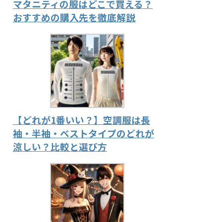
マタニティの服はどこで買える？
おすすめの購入先を徹底解説
【どれが1番いい？】空調服は長
袖・半袖・ベストタイプのどれが
涼しい？比較と選び方