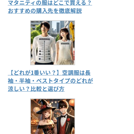
マタニティの服はどこで買える？
おすすめの購入先を徹底解説
【どれが1番いい？】空調服は長
袖・半袖・ベストタイプのどれが
涼しい？比較と選び方