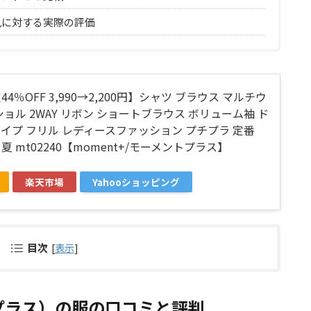
見に対する実際の評価
4％OFF 3,990→2,200円】シャツ ブラウス マルチウ
ショル 2WAY リボン ショートブラウス ボリューム袖 ド
イプ フリル レディースファッション プチプラ 定番
 春 夏 mt02240【moment+/モーメントプラス】
楽天市場
Yahooショッピング
目次
[
表示
]
トプラス）の服の口コミと評判