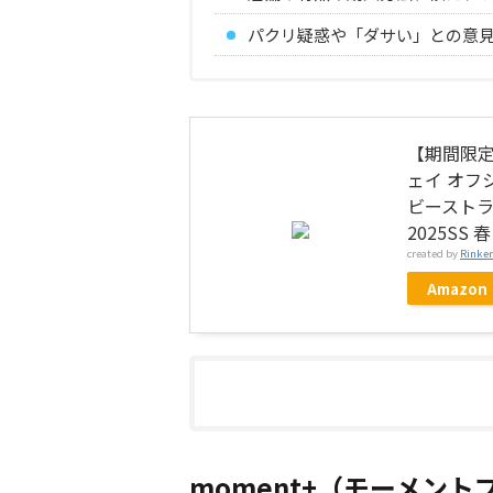
パクリ疑惑や「ダサい」との意
【期間限定4
ェイ オフ
ビーストラ
2025SS
created by
Rinker
Amazon
moment+（モーメン